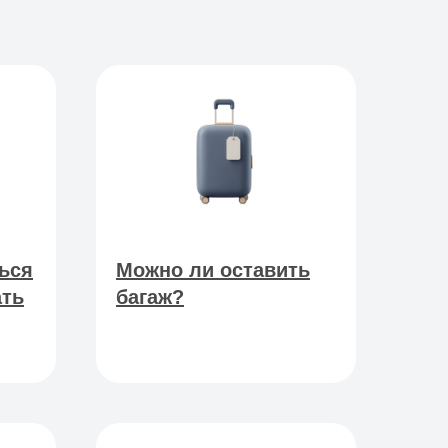
ься
Можно ли оставить
ать
багаж?