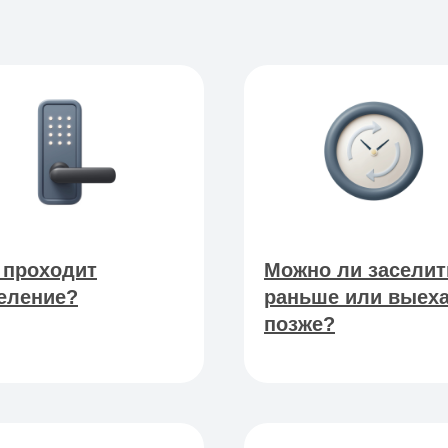
 проходит
Можно ли заселит
еление?
раньше или выех
позже?