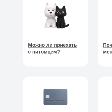
Можно ли приехать
Поч
с питомцем?
мен