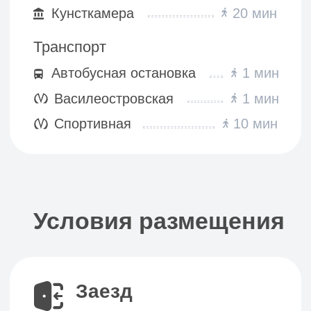
Невский
Документы
Бугский
Контакты
Седьмая линия
Гостям
Справочный центр
Спецпредложения
Партнёрские предложения
Способы оплаты:
© 2016-
2026
. Все права защищены
*Мы не оказываем гостиничные услуги, а
сдаём меблированные комнаты
Правовая информация
Сайт создан