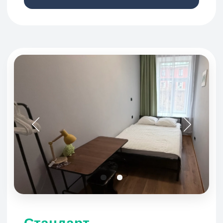
Поблизости
Интересное
Новый музей
3 мин
Андреевский двор
5 мин
Василеостровский рынок
7 мин
река Большая Нева
10 мин