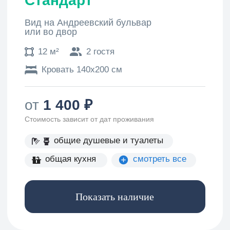
Кунсткамера
20 мин
Транспорт
Автобусная остановка
1 мин
Василеостровская
1 мин
Спортивная
10 мин
Условия размещения
Заезд
После 14:00 в любое время
Выезд