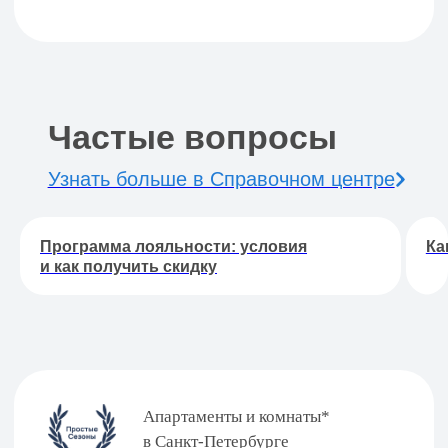
Программа лояльности: условия
Ка
и как получить скидку