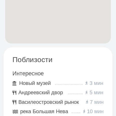
Частые вопросы
Узнать больше в Справочном центре
Апартаменты и комнаты*
в Санкт-Петербурге
+7 999 246 40 06
booking@sseasons.ru
Локации
Компания
Шмидта
Новости