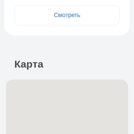
добавьте к бронированию
1 ночь
Бесконтактное
заселение
Заселение самостоятельное
без ресепшен, на дверях
кодовые замки. Чтобы
получить инструкцию для
заселения, необходимо
заранее до приезда пройти
онлайн-регистрацию.
Приглашение на регистрацию
придет в
Telegram
или в
MAX
за 3 дня до заезда или после
оплаты, если до заезда менее
3 дней