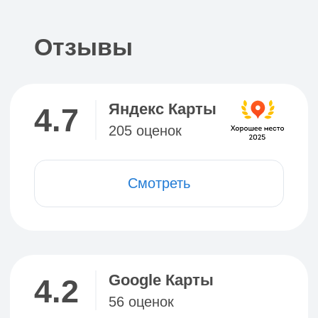
До 12:00 в любое время
Ранний заезд
Ранний заезд после 6:00 без
доплаты возможен, если
комната будет свободна.
Заранее забронировать
нельзя. Для гарантии раннего
заезда добавьте
к бронированию 1 ночь
Поздний выезд
Поздний выезд возможен
до 23:00, если комната будет
свободна в день выезда.
Стоимость: 50% стоимости
ночи. Заранее забронировать
нельзя. Почасовой оплаты нет.
Для гарантии позднего выезда