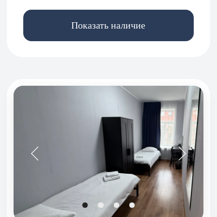
Стандарт
Вид на Андреевский бульвар
или во двор
12 м²
2 гостя
Кровать 140х200 см
от
1
400
₽
Стоимость зависит от дат проживания
общие душевые и туалеты
общая кухня
смотреть все
Показать наличие
Отзывы