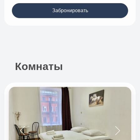
Улучшенная
Вид на Андреевский бульвар
18 м²
2 гостя
Кровать 180х200 см
от
1
700
₽
Стоимость зависит от дат проживания
общие душевые и туалеты
общая кухня
смотреть все
Показать наличие