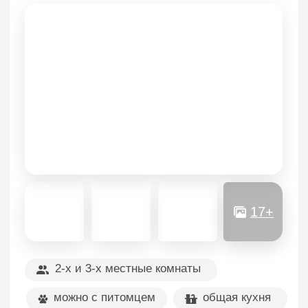
17+
2-х и 3-х местные комнаты
можно с питомцем
общая кухня
общий душ и туалет
Исторический дом 1880 года постройки
на зелёном Андреевском бульваре,
в самом центре Васильевского
острова…
Читать всё